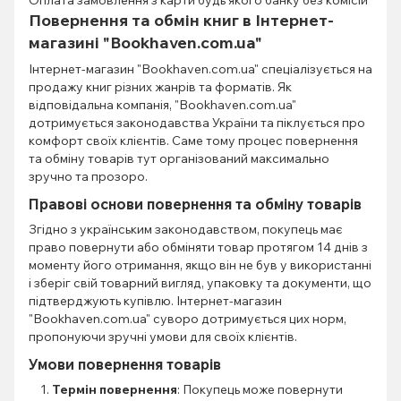
Оплата замовлення з карти будь якого банку без комісій
Повернення та обмін книг в Інтернет-
магазині "Bookhaven.com.ua"
Інтернет-магазин "Bookhaven.com.ua" спеціалізується на
продажу книг різних жанрів та форматів. Як
відповідальна компанія, "Bookhaven.com.ua"
дотримується законодавства України та піклується про
комфорт своїх клієнтів. Саме тому процес повернення
та обміну товарів тут організований максимально
зручно та прозоро.
Правові основи повернення та обміну товарів
Згідно з українським законодавством, покупець має
право повернути або обміняти товар протягом 14 днів з
моменту його отримання, якщо він не був у використанні
і зберіг свій товарний вигляд, упаковку та документи, що
підтверджують купівлю. Інтернет-магазин
"Bookhaven.com.ua" суворо дотримується цих норм,
пропонуючи зручні умови для своїх клієнтів.
Умови повернення товарів
Термін повернення
: Покупець може повернути