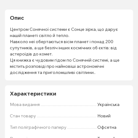
Опис
Центром Сонячної системи є Сонце зірка, що дарує
нашій планеті світло й тепло.
Навколо неї обертаються вісім планет і понад 200
супутників, а ще безліч інших космічних об єктів: від
астероїдів до комет.
Ця книжка є чудовим гідом по Сонячній системі, а ще
містить розповіді про найновіші астрономічні
дослідження та приголомшливі світлини..
Характеристики
Мова видання
Українська
Стан товару
Новий
Тип поліграфічного паперу
Офсетна