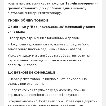
коштів на банківську карту покупця.
Термін повернення
грошей становить до 7 робочих днів
з моменту
підтвердження прийняття товару.
Умови обміну товарів
Обмін книг
у "Bookhaven.com.ua" можливий у таких
випадках:
- Товар був отриманий з виробничим браком.
- Покупцеві надіслали книгу, яка не відповідає його
замовленню (наприклад, інша назва чи автор).
У цих випадках магазин бере на себе всі витрати на
пересилання та швидко організовує заміну на
правильний товар.
Додаткові рекомендації
- Перевіряйте товар на відповідність замовленню
одразу при отриманні.
- Зберігайте чек та упаковку до моменту, поки не
вирішите, що повністю задоволені покупкою.
Інтернет-магазин "Bookhaven.com.ua" завжди відкритий
до співпраці з клієнтами та прагне забезпечити