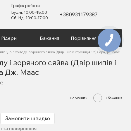
Графік роботи:
Будні: 10:00–18:00
+380931179387
Сб, Нд: 10:00-17:00
Рідери
Бажання
Порівняння
Вхід
ига : Двір холоду і зоряного сяйва (Двір шипів і троянд #3.5) Сара Дж. Маас
ду і зоряного сяйва (Двір шипів і
ра Дж. Маас
ук
Порівняти
В бажання
Замовити швидко
н та повернення