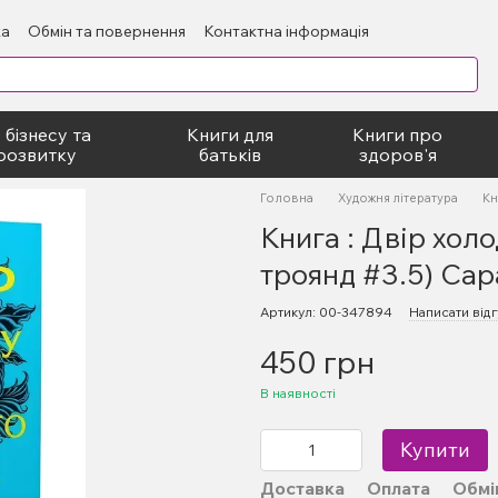
ка
Обмін та повернення
Контактна інформація
блічний договір
 бізнесу та
Книги для
Книги про
розвитку
батьків
здоров'я
Головна
Художня література
Кн
Книга : Двір холо
троянд #3.5) Са
Артикул: 00-347894
Написати відг
450 грн
В наявності
Купити
Доставка
Оплата
Обмі