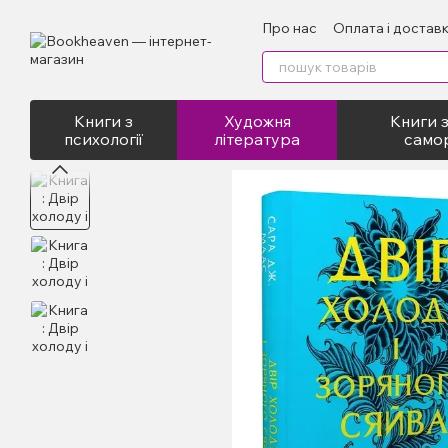
Перейти до основного контенту
Про нас
Оплата і достав
Відгуки про магазин
Пу
Книги з
Художня
Книги з
психології
література
само