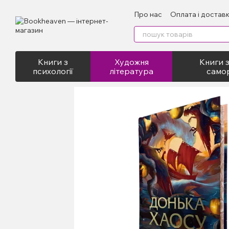
Перейти до основного контенту
Про нас
Оплата і достав
Відгуки про магазин
Пу
Книги з
Художня
Книги з
психології
література
само