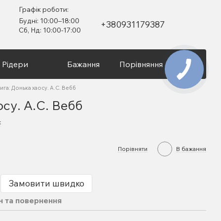
Графік роботи:
Будні: 10:00–18:00
+380931179387
Сб, Нд: 10:00-17:00
Рідери
Бажання
Порівняння
Вхід
ига: Донька хаосу. А.С. Вебб
осу. А.С. Вебб
к
Порівняти
В бажання
Замовити швидко
н та повернення