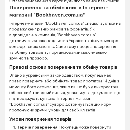
Оплата замовлення з карти будь якого банку без комісій
Повернення та обмін книг в Інтернет-
магазині "Bookhaven.com.ua"
Інтернет-магазин "Bookhaven.com.ua" спеціалізується на
продажу книг різних жанрів та форматів. Як
відповідальна компанія, "Bookhaven.com.ua"
дотримується законодавства України та піклується про
комфорт своїх клієнтів. Саме тому процес повернення
та обміну товарів тут організований максимально
зручно та прозоро.
Правові основи повернення та обміну товарів
Згідно з українським законодавством, покупець має
право повернути або обміняти товар протягом 14 днів з
моменту його отримання, якщо він не був у використанні
і зберіг свій товарний вигляд, упаковку та документи, що
підтверджують купівлю. Інтернет-магазин
"Bookhaven.com.ua" суворо дотримується цих норм,
пропонуючи зручні умови для своїх клієнтів.
Умови повернення товарів
Термін повернення
: Покупець може повернути