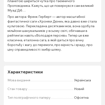
планетою шириться чутка про таємничого
Проповідника. Кажуть, що це повернувся сам великий
Муад’Діб…
Про автора: Френк Герберт — автор масштабної
фантастичної саги «Хроніки Дюни», яка давно вже стала
культовою. Перекладена десятками мов, вона здобула
мільйони шанувальників у всьому світі, обігнавши в
рейтингах навіть «Володаря перснів». Тепер це вже
класична, еталонна сага, в якій ідеться про вічну
боротьбу і жагу до перемоги, про вірність і зраду, про
ціну справедливості і вибір шляху.
Характеристики
Мова видання
Українська
Стан товару
Новий
Тип поліграфічного паперу
Офсетна