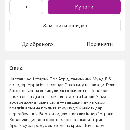
Купити
Замовити швидко
До обраного
Порівняти
Опис
Настав час, і старий Пол Атрід, таємничий Муад’Діб,
володар Арракіса, покинув Галактику назавжди. Роки
його правління сплинули, як і роки життя. Почалася
епоха дітей Дюни — близнят Лето та Ганіми. У них
зосереджена грізна сила — завдяки пам’яті своїх
предків вони не по-дитячому мудрі й мають дар
передбачення. Вороги кидають виклик імперії Атрідів.
Зрадники династії розставляють капкани інтриг.
Арракісу загрожує економічна криза. Тим часом