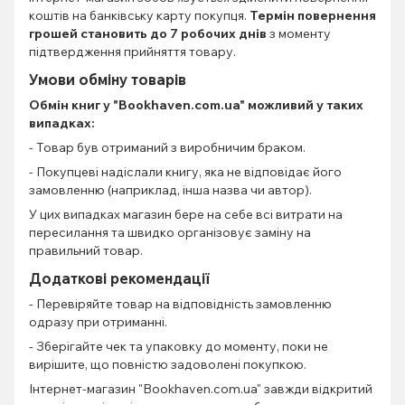
коштів на банківську карту покупця.
Термін повернення
грошей становить до 7 робочих днів
з моменту
підтвердження прийняття товару.
Умови обміну товарів
Обмін книг
у "Bookhaven.com.ua" можливий у таких
випадках:
- Товар був отриманий з виробничим браком.
- Покупцеві надіслали книгу, яка не відповідає його
замовленню (наприклад, інша назва чи автор).
У цих випадках магазин бере на себе всі витрати на
пересилання та швидко організовує заміну на
правильний товар.
Додаткові рекомендації
- Перевіряйте товар на відповідність замовленню
одразу при отриманні.
- Зберігайте чек та упаковку до моменту, поки не
вирішите, що повністю задоволені покупкою.
Інтернет-магазин "Bookhaven.com.ua" завжди відкритий