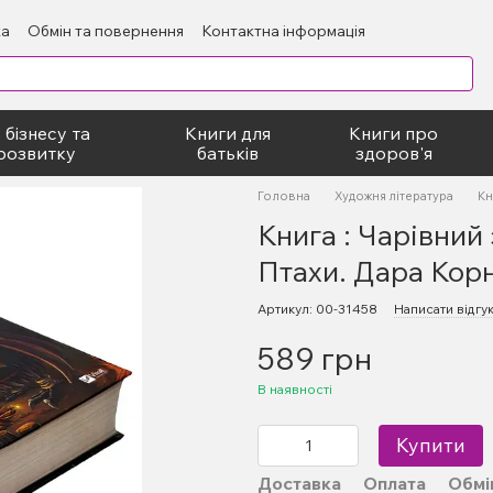
ка
Обмін та повернення
Контактна інформація
блічний договір
 бізнесу та
Книги для
Книги про
розвитку
батьків
здоров'я
Головна
Художня література
Кн
Книга : Чарівний
Птахи. Дара Кор
Артикул: 00-31458
Написати відгу
589 грн
В наявності
Купити
Доставка
Оплата
Обмі