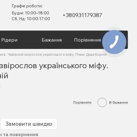
Графік роботи:
Будні: 10:00–18:00
+380931179387
Сб, Нд: 10:00-17:00
Рідери
Бажання
Порівняння
Вхід
ига : Чарівний звірослов українського міфу. Птахи. Дара Корній
 звірослов українського міфу.
ній
к
Порівняти
В бажання
Замовити швидко
н та повернення