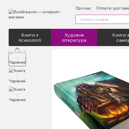
Перейти до основного контенту
Про нас
Оплата і достав
Відгуки про магазин
Пу
Книги з
Художня
Книги з
психології
література
само