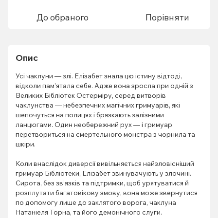
До обраного
Порівняти
Опис
Усі чаклуни — злі. Елізабет знала цю істину відтоді,
відколи пам’ятала себе. Адже вона зросла при одній з
Великих Бібліотек Остерміру, серед витворів
чаклунства — небезпечних магічних гримуарів, які
шепочуться на полицях і брязкають залізними
ланцюгами. Один необережний рух — і гримуар
перетвориться на смертельного монстра з чорнила та
шкіри.
Коли внаслідок диверсії вивільняється найзловісніший
гримуар Бібліотеки, Елізабет звинувачують у злочині.
Сирота, без зв’язків та підтримки, щоб урятуватися й
розплутати багатовікову змову, вона може звернутися
по допомогу лише до заклятого ворога, чаклуна
Натаніеля Торна, та його демонічного слуги.