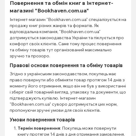
Повернення та обмін книг в Інтернет-
магазині "Bookhaven.com.ua"
Інтернет-магазин "Bookhaven.com.ua" спеціалізується на
продажу книг різних жанрів та форматів. Як
відповідальна компанія, "Bookhaven.com.ua"
дотримується законодавства України та піклується про
комфорт своїх клієнтів. Саме тому процес повернення
та обміну товарів тут організований максимально
зручно та прозоро.
Правові основи повернення та обміну товарів
Згідно з українським законодавством, покупець має
право повернути або обміняти товар протягом 14 днів з
моменту його отримання, якщо він не був у використанні
і зберіг свій товарний вигляд, упаковку та документи, що
підтверджують купівлю. Інтернет-магазин
"Bookhaven.com.ua" суворо дотримується цих норм,
пропонуючи зручні умови для своїх клієнтів.
Умови повернення товарів
Термін повернення
: Покупець може повернути
книгу протягом 14 днів з дня отримання замовлення.