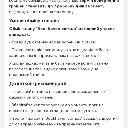
коштів на банківську карту покупця.
Термін повернення
грошей становить до 7 робочих днів
з моменту
підтвердження прийняття товару.
Умови обміну товарів
Обмін книг
у "Bookhaven.com.ua" можливий у таких
випадках:
- Товар був отриманий з виробничим браком.
- Покупцеві надіслали книгу, яка не відповідає його
замовленню (наприклад, інша назва чи автор).
У цих випадках магазин бере на себе всі витрати на
пересилання та швидко організовує заміну на
правильний товар.
Додаткові рекомендації
- Перевіряйте товар на відповідність замовленню
одразу при отриманні.
- Зберігайте чек та упаковку до моменту, поки не
вирішите, що повністю задоволені покупкою.
Інтернет-магазин "Bookhaven.com.ua" завжди відкритий
до співпраці з клієнтами та прагне забезпечити