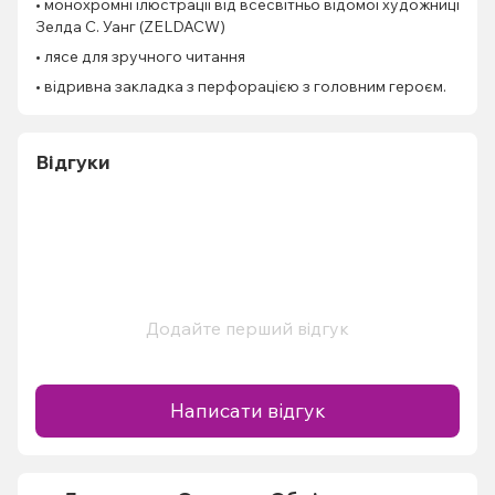
• монохромні ілюстрації від всесвітньо відомої художниці
Зелда С. Уанг (ZELDACW)
• лясе для зручного читання
• відривна закладка з перфорацією з головним героєм.
Відгуки
Додайте перший відгук
Написати відгук