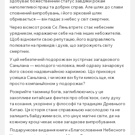
здобуває божественний статус завдяки рокам
наполегливої праці та добрих справ. Але шлях до слави
сповнений випробувань, і його зірковий шлях
обривається — він падає з небес у світ смертних.
Через вісімсот років Сє Лянь втретє стає небесним
урядником, наражаючи себе на гнів інших небожителів.
Щоб відновити свою репутацію, його відправляють
полювати на привидів і духів, що загрожують світу
смертних.
У цій небезпечній подорожі він зустрічає загадкового
Саньлана — молодого чоловіка, який одразу зачаровує
його своєю надзвичайною харизмою. Що приховує
усмішка Саньлана, і чи може він бути кимось іще, ніж
просто компаньйоном у подорожах?
Розкрийте таємниці богів, заглиблюючись у це
захопливе китайське фентезі про обов’язок, силу духу
та кохання, укорінені у філософії та традиціях Древнього
Китаю. Ця історія стане справжньою насолодою та не
залишить байдужими всіх, хто цінує магічні світи, де на
кожному кроці чекає нове загадкове випробування.
Подарункове видання книги «Благословення Небесного