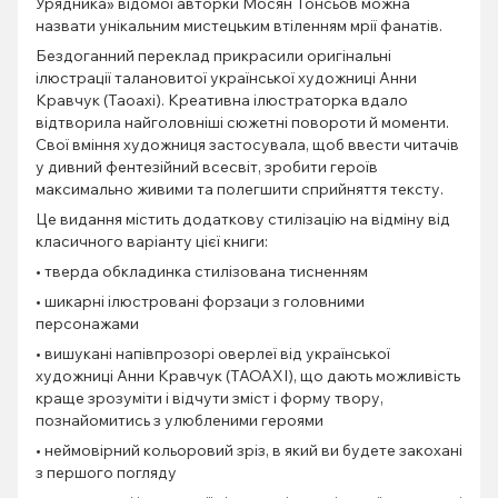
Урядника» відомої авторки Мосян Тонсьов можна
назвати унікальним мистецьким втіленням мрії фанатів.
Бездоганний переклад прикрасили оригінальні
ілюстрації талановитої української художниці Анни
Кравчук (Таоахі). Креативна ілюстраторка вдало
відтворила найголовніші сюжетні повороти й моменти.
Свої вміння художниця застосувала, щоб ввести читачів
у дивний фентезійний всесвіт, зробити героїв
максимально живими та полегшити сприйняття тексту.
Це видання містить додаткову стилізацію на відміну від
класичного варіанту цієї книги:
• тверда обкладинка стилізована тисненням
• шикарні ілюстровані форзаци з головними
персонажами
• вишукані напівпрозорі оверлеї від української
художниці Анни Кравчук (TAOAXI), що дають можливість
краще зрозуміти і відчути зміст і форму твору,
познайомитись з улюбленими героями
• неймовірний кольоровий зріз, в який ви будете закохані
з першого погляду