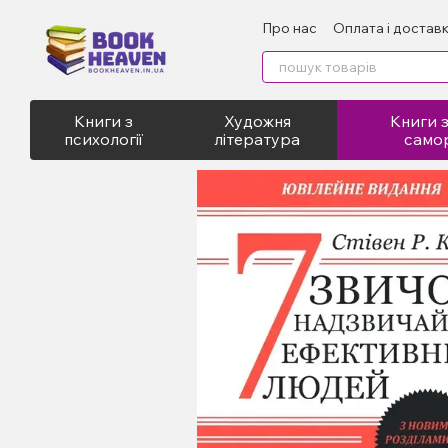
Перейти до основного контенту
Про нас
Оплата і достав
Відгуки про магазин
Пу
Книги з
Художня
Книги з
психології
література
само