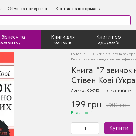
ка
Обмін та повернення
Контактна інформація
блічний договір
 бізнесу та
Книги для
Книги про
розвитку
батьків
здоров'я
Головна
Книги з бізнесу та самор
Книга: "7 звичок надзвичайно ефективн
Книга: "7 звичок
Стівен Кові (Укра
Артикул: 00-745
Написати відгук
199 грн
230 грн
В наявності
Купити