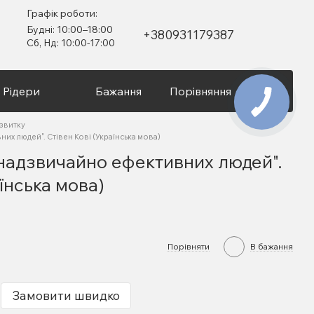
Графік роботи:
Будні: 10:00–18:00
+380931179387
Сб, Нд: 10:00-17:00
Рідери
Бажання
Порівняння
Вхід
озвитку
их людей". Стівен Кові (Українська мова)
 надзвичайно ефективних людей".
їнська мова)
Порівняти
В бажання
Замовити швидко