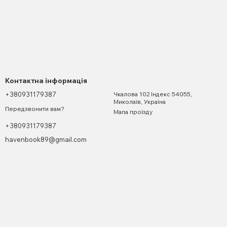
Контактна інформація
+380931179387
Чкалова 102 Індекс 54055,
Миколаїв, Україна
Передзвонити вам?
Мапа проїзду
+380931179387
havenbook89@gmail.com