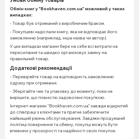
Обмін книг
у "Bookhaven.com.ua" можливий у таких
випадках:
- Товар був отриманий з виробничим браком.
- Покупцеві надіслали книгу, яка не відповідає його
замовленню (наприклад, інша назва чи автор).
У цих випадках магазин бере на себе всі витрати на
пересилання та швидко організовує заміну на
правильний товар.
Додаткові рекомендації
- Перевіряйте товар на відповідність замовленню
одразу при отриманні.
- Зберігайте чек та упаковку до моменту, поки не
вирішите, що повністю задоволені покупкою.
Інтернет-магазин "Bookhaven.com.ua" завжди відкритий
до співпраці з клієнтами та прагне забезпечити
найвищий рівень обслуговування. Завдяки продуманій
політиці повернення та обміну, покупці можуть бути
впевнені у прозорості та надійності своїх покупок.