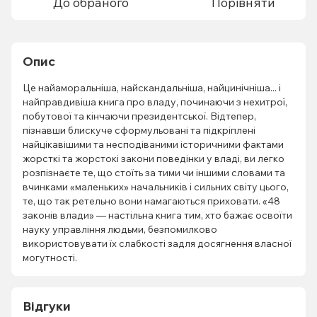
До обраного
Порівняти
Опис
Це найаморальніша, найскандальніша, найцинічніша... і
найправдивіша книга про владу, починаючи з нехитрої,
побутової та кінчаючи президентської. Відтепер,
пізнавши блискуче сформульовані та підкріплені
найцікавішими та несподіваними історичними фактами
жорсткі та жорстокі закони поведінки у владі, ви легко
розпізнаєте те, що стоїть за тими чи іншими словами та
вчинками «маленьких» начальників і сильних світу цього,
те, що так ретельно вони намагаються приховати. «48
законів влади» — настільна книга тим, хто бажає освоїти
науку управління людьми, безпомилково
використовувати їх слабкості задля досягнення власної
могутності.
Відгуки