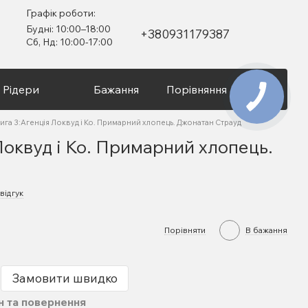
Графік роботи:
Будні: 10:00–18:00
+380931179387
Сб, Нд: 10:00-17:00
Рідери
Бажання
Порівняння
Вхід
ига 3:Агенція Локвуд і Ко. Примарний хлопець. Джонатан Страуд
Локвуд і Ко. Примарний хлопець.
д
відгук
Порівняти
В бажання
Замовити швидко
н та повернення