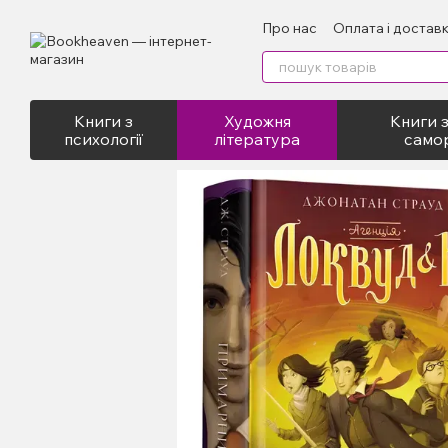
Перейти до основного контенту
Про нас
Оплата і достав
Відгуки про магазин
Пу
Книги з
Художня
Книги з
психології
література
само