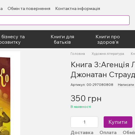
ка
Обмін та повернення
Контактна інформація
блічний договір
 бізнесу та
Книги для
Книги про
розвитку
батьків
здоров'я
Головна
Художня література
Кн
Книга 3:Агенція 
Джонатан Страу
Артикул: 00-297080808
Написати 
350 грн
В наявності
Купити
Доставка
Оплата
Обмі