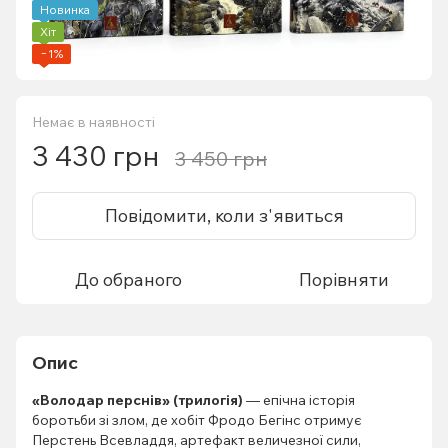
Новинка
Хіт
−1%
Немає в наявності
3 430 грн
3 450 грн
Повідомити, коли з'явиться
До обраного
Порівняти
Опис
«Володар перснів» (трилогія)
— епічна історія
боротьби зі злом, де хобіт Фродо Бегінс отримує
Перстень Всевладдя, артефакт величезної сили,