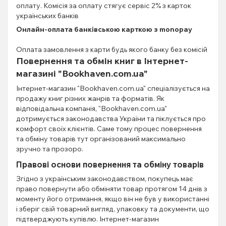
оплату. Комісія за оплату стягує сервіс 2% з карток
українських банків
Онлайн-оплата банківською карткою з monopay
Оплата замовлення з карти будь якого банку без комісій
Повернення та обмін книг в Інтернет-
магазині "Bookhaven.com.ua"
Інтернет-магазин "Bookhaven.com.ua" спеціалізується на
продажу книг різних жанрів та форматів. Як
відповідальна компанія, "Bookhaven.com.ua"
дотримується законодавства України та піклується про
комфорт своїх клієнтів. Саме тому процес повернення
та обміну товарів тут організований максимально
зручно та прозоро.
Правові основи повернення та обміну товарів
Згідно з українським законодавством, покупець має
право повернути або обміняти товар протягом 14 днів з
моменту його отримання, якщо він не був у використанні
і зберіг свій товарний вигляд, упаковку та документи, що
підтверджують купівлю. Інтернет-магазин