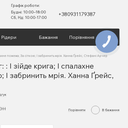
Графік роботи:
Будні: 10:00–18:00
+380931179387
Сб, Нд: 10:00-17:00
Рідери
Бажання
Порівняння
Вхід
палахне пожежа; За сіткою; І забринить мрія. Ханна Ґрейс, Стефані Арчер
 : І зійде крига; І спалахне
; І забринить мрія. Ханна Ґрейс,
дгук
рн
Порівняти
В бажання