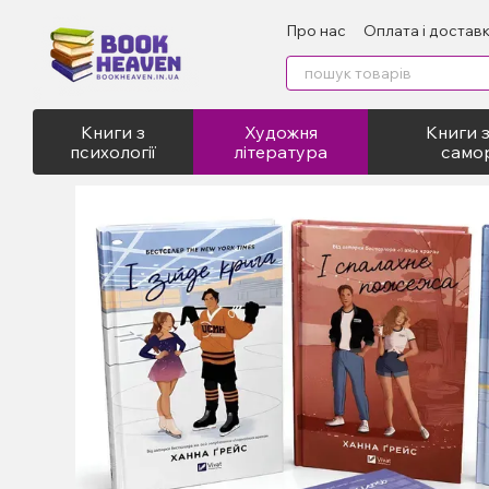
Перейти до основного контенту
Про нас
Оплата і достав
Відгуки про магазин
Пу
Книги з
Художня
Книги з
психології
література
само