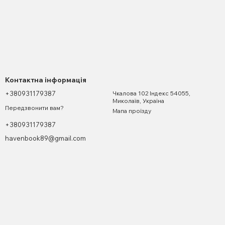
Контактна інформація
+380931179387
Чкалова 102 Індекс 54055,
Миколаїв, Україна
Передзвонити вам?
Мапа проїзду
+380931179387
havenbook89@gmail.com