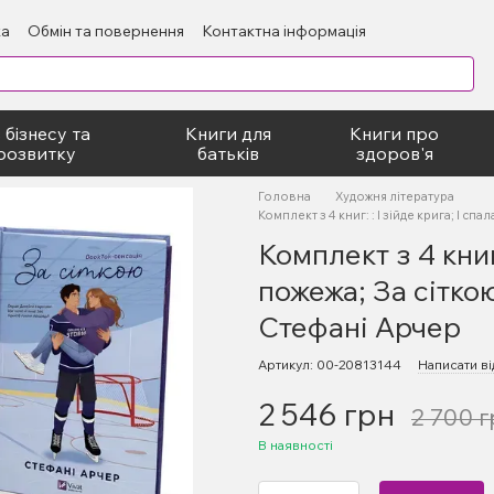
ка
Обмін та повернення
Контактна інформація
блічний договір
 бізнесу та
Книги для
Книги про
розвитку
батьків
здоров'я
Головна
Художня література
Комплект з 4 книг: : І зійде крига; І с
Комплект з 4 книг:
пожежа; За сіткою
Стефані Арчер
Артикул: 00-20813144
Написати ві
2 546 грн
2 700 г
В наявності