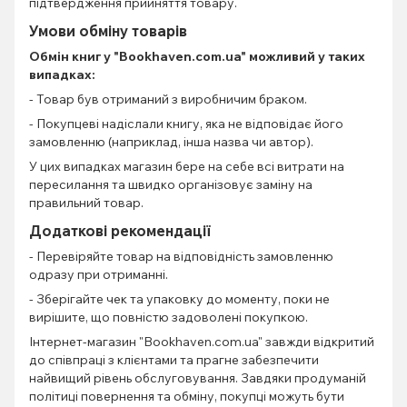
підтвердження прийняття товару.
Умови обміну товарів
Обмін книг
у "Bookhaven.com.ua" можливий у таких
випадках:
- Товар був отриманий з виробничим браком.
- Покупцеві надіслали книгу, яка не відповідає його
замовленню (наприклад, інша назва чи автор).
У цих випадках магазин бере на себе всі витрати на
пересилання та швидко організовує заміну на
правильний товар.
Додаткові рекомендації
- Перевіряйте товар на відповідність замовленню
одразу при отриманні.
- Зберігайте чек та упаковку до моменту, поки не
вирішите, що повністю задоволені покупкою.
Інтернет-магазин "Bookhaven.com.ua" завжди відкритий
до співпраці з клієнтами та прагне забезпечити
найвищий рівень обслуговування. Завдяки продуманій
політиці повернення та обміну, покупці можуть бути