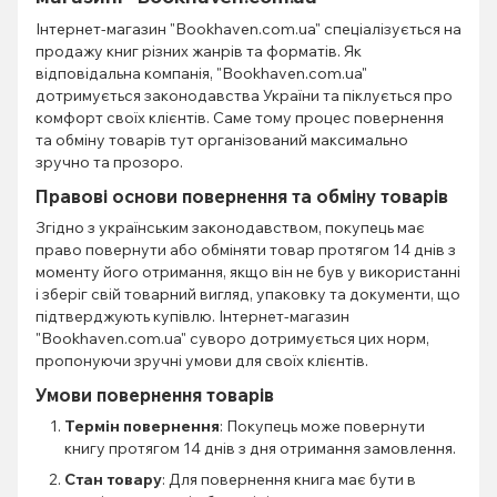
Інтернет-магазин "Bookhaven.com.ua" спеціалізується на
продажу книг різних жанрів та форматів. Як
відповідальна компанія, "Bookhaven.com.ua"
дотримується законодавства України та піклується про
комфорт своїх клієнтів. Саме тому процес повернення
та обміну товарів тут організований максимально
зручно та прозоро.
Правові основи повернення та обміну товарів
Згідно з українським законодавством, покупець має
право повернути або обміняти товар протягом 14 днів з
моменту його отримання, якщо він не був у використанні
і зберіг свій товарний вигляд, упаковку та документи, що
підтверджують купівлю. Інтернет-магазин
"Bookhaven.com.ua" суворо дотримується цих норм,
пропонуючи зручні умови для своїх клієнтів.
Умови повернення товарів
Термін повернення
: Покупець може повернути
книгу протягом 14 днів з дня отримання замовлення.
Стан товару
: Для повернення книга має бути в