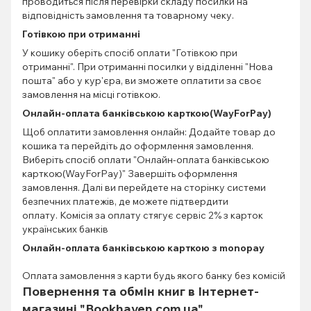
проводиться після перевірки складу посилки на
відповідність замовлення та товарному чеку.
Готівкою при отриманні
У кошику оберіть спосіб оплати "Готівкою при
отриманні". При отриманні посилки у відділенні "Нова
пошта" або у кур'єра, ви зможете оплатити за своє
замовлення на місці готівкою.
Онлайн-оплата банківською карткою(WayForPay)
Щоб оплатити замовлення онлайн: Додайте товар до
кошика та перейдіть до оформлення замовлення.
Виберіть спосіб оплати "Онлайн-оплата банківською
карткою(WayForPay)" Завершіть оформлення
замовлення. Далі ви перейдете на сторінку системи
безпечних платежів, де можете підтвердити
оплату. Комісія за оплату стягує сервіс 2% з карток
українських банків
Онлайн-оплата банківською карткою з monopay
Оплата замовлення з карти будь якого банку без комісій
Повернення та обмін книг в Інтернет-
магазині "Bookhaven.com.ua"