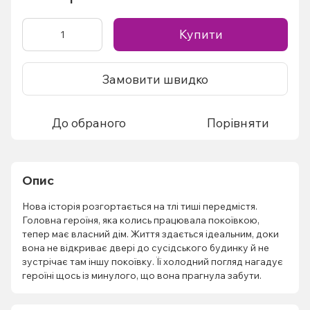
Купити
Замовити швидко
До обраного
Порівняти
Опис
Нова історія розгортається на тлі тиші передмістя.
Головна героїня, яка колись працювала покоївкою,
тепер має власний дім. Життя здається ідеальним, доки
вона не відкриває двері до сусідського будинку й не
зустрічає там іншу покоївку. Її холодний погляд нагадує
героїні щось із минулого, що вона прагнула забути.