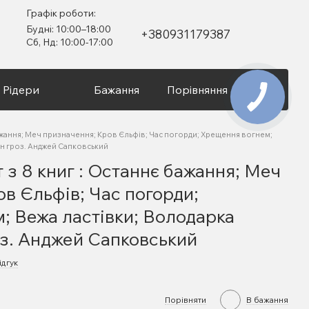
Графік роботи:
Будні: 10:00–18:00
+380931179387
Сб, Нд: 10:00-17:00
Рідери
Бажання
Порівняння
Вхід
бажання; Меч призначення; Кров Єльфів; Час погорди; Хрещення вогнем;
он гроз. Анджей Сапковський
 з 8 книг : Останнє бажання; Меч
в Єльфів; Час погорди;
; Вежа ластівки; Володарка
оз. Анджей Сапковський
ідгук
Порівняти
В бажання