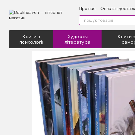
Перейти до основного контенту
Про нас
Оплата і достав
Відгуки про магазин
Пу
Книги з
Художня
Книги з
психології
література
само