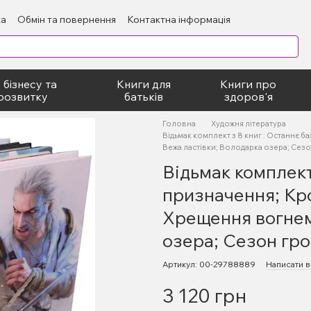
ка
Обмін та повернення
Контактна інформація
блічний договір
 бізнесу та
Книги для
Книги про
розвитку
батьків
здоров'я
Головна
Художня література
Відьмак комплект з 8 книг : Останнє 
Вежа ластівки; Володарка озера; Сез
Відьмак комплект
призначення; Кро
Хрещення вогнем
озера; Сезон гр
Артикул: 00-29788889
Написати в
3 120 грн