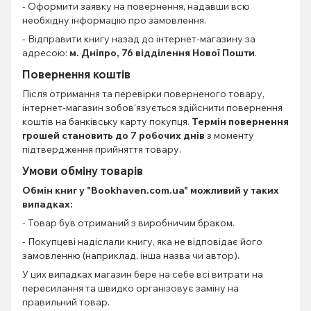
- Оформити заявку на повернення, надавши всю
необхідну інформацію про замовлення.
- Відправити книгу назад до інтернет-магазину за
адресою:
м. Дніпро, 76 відділення Нової Пошти
.
Повернення коштів
Після отримання та перевірки поверненого товару,
інтернет-магазин зобов'язується здійснити повернення
коштів на банківську карту покупця.
Термін повернення
грошей становить до 7 робочих днів
з моменту
підтвердження прийняття товару.
Умови обміну товарів
Обмін книг
у "Bookhaven.com.ua" можливий у таких
випадках:
- Товар був отриманий з виробничим браком.
- Покупцеві надіслали книгу, яка не відповідає його
замовленню (наприклад, інша назва чи автор).
У цих випадках магазин бере на себе всі витрати на
пересилання та швидко організовує заміну на
правильний товар.