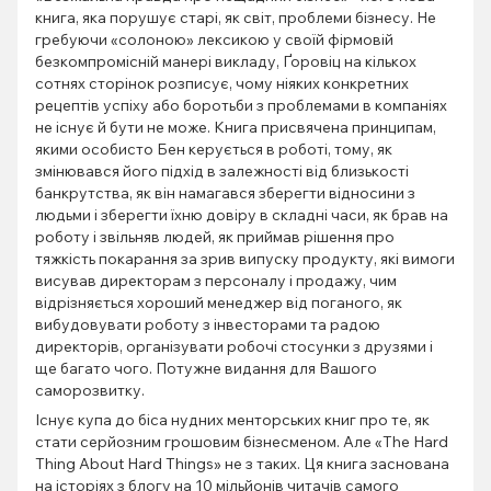
книга, яка порушує старі, як світ, проблеми бізнесу. Не
гребуючи «солоною» лексикою у своїй фірмовій
безкомпромісній манері викладу, Ґоровіц на кількох
сотнях сторінок розписує, чому ніяких конкретних
рецептів успіху або боротьби з проблемами в компаніях
не існує й бути не може. Книга присвячена принципам,
якими особисто Бен керується в роботі, тому, як
змінювався його підхід в залежності від близькості
банкрутства, як він намагався зберегти відносини з
людьми і зберегти їхню довіру в складні часи, як брав на
роботу і звільняв людей, як приймав рішення про
тяжкість покарання за зрив випуску продукту, які вимоги
висував директорам з персоналу і продажу, чим
відрізняється хороший менеджер від поганого, як
вибудовувати роботу з інвесторами та радою
директорів, організувати робочі стосунки з друзями і
ще багато чого. Потужне видання для Вашого
саморозвитку.
Існує купа до біса нудних менторських книг про те, як
стати серйозним грошовим бізнесменом. Але «The Hard
Thing About Hard Things» не з таких. Ця книга заснована
на історіях з блогу на 10 мільйонів читачів самого