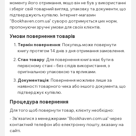
моменту його отримання, якщо він не був у використанні
і зберіг свій товарний вигляд, упаковку та документи, що
підтверджують купівлю. Інтернет-магазин
"Bookhaven.com.ua" суворо дотримується цих норм,
пропонуючи зручні умови для своїх клієнтів.
Умови повернення товарів
Термін повернення
: Покупець може повернути
книгу протягом 14 днів з дня отримання замовлення.
Стан товару
: Для повернення книга має бути в
первісному стані – без слідів використання, з
оригінальною упаковкою та ярликами.
Документація
: Повернення можливе лише за
наявності товарного чека або іншого документа, що
підтверджує купівлю.
Процедура повернення
Для того щоб повернути товар, клієнту необхідно:
- Зв'язатися з менеджерами "Bookhaven.com.ua" через
контактний телефон або електронну пошту, вказану на
сайті.