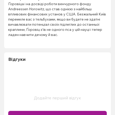
Ґоровіца і на досвіді роботи венчурного фонду
Andreessen Horowitz, що став однією з найбільш
впливових фінансових установ у США. Безжальний Київ
перемеле вас з тельбухами, якщо ви будете не здатні
вичавлювати потенціал своїх підлеглих до останньої
краплини, Ґоровіц з’їв не одного пса у цій науці і тепер
ладен навчити дечому й вас.
Відгуки
Додайте перший відгук