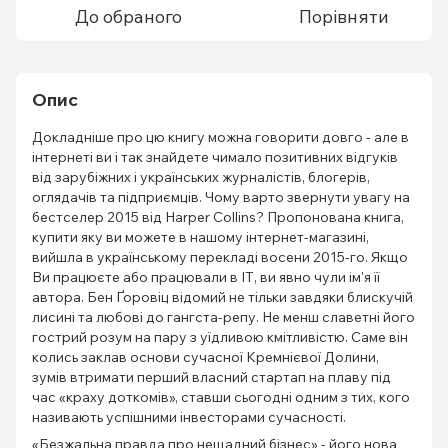
До обраного
Порівняти
Опис
Докладніше про цю книгу можна говорити довго - але в
інтернеті ви і так знайдете чимало позитивних відгуків
від зарубіжних і українських журналістів, блогерів,
оглядачів та підприємців. Чому варто звернути увагу на
бестселер 2015 від Harper Collins? Пропонована книга,
купити яку ви можете в нашому інтернет-магазині,
вийшла в українському перекладі восени 2015-го. Якщо
Ви працюєте або працювали в ІТ, ви явно чули ім'я її
автора. Бен Ґоровіц відомий не тільки завдяки блискучій
лисині та любові до гангста-репу. Не менш славетні його
гострий розум на пару з уїдливою кмітливістю. Саме він
колись заклав основи сучасної Кремнієвої Долини,
зумів втримати перший власний стартап на плаву під
час «краху доткомів», ставши сьогодні одним з тих, кого
називають успішними інвесторами сучасності.
«Безжальна правда про нещадний бізнес» - його нова